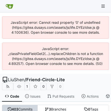
JavaScript error: Cannot read property '0' of undefined
(https://gitea.dusays.com/assets/js/iife.DYEzIdse.js @
4:100636). Open browser console to see more details.
JavaScript error:
_classPrivateFieldGet2(...).replaceChildren is not a function
(https://gitea.dusays.com/assets/js/iife.DYEzIdse.js @
4:89257). Open browser console to see more details. (50)
LiuShen
/
Friend-Circle-Lite
1
0
0
Code
Issues
Pull Requests
Actions
403
Commits
3
Branches
0
Tags