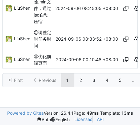
除.min文
LiuShen
2024-09-06 08:45:05 +08:00
件，通过
jsd自动
压缩
⏱️
调整定
LiuShen
2024-09-06 08:33:52 +08:00
时任务时
间
🤪
优化前
LiuShen
2024-09-06 00:10:48 +08:00
端页面
First
Previous
1
2
3
4
5
...
Powered by Gitea
Version: 26.4.1
Page:
49ms
Template:
13ms
Licenses
API
Auto
English