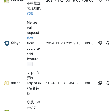
LiuShen
2024-11-21 00:19:05 +08:00
审核推送
实现功能
#28
Merge
pull
request
#28
Qinyang Liu
2024-11-20 23:59:15 +08:00
from
JJLibra/
add-
feature
...
🎈
perf:
强制
xxfer
2024-11-18 15:58:23 +08:00
https&lin
k域名转
换
😋
从150
开始判