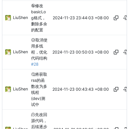
🤪
修改
basicLo
LiuShen
2024-11-23 23:44:03 +08:00
g格式，
删除多余
的配置
😥
取消使
用多线
LiuShen
2024-11-23 00:50:03 +08:00
程，优化
代码结构
#28
🤔
将获取
rss的函
数改为多
LiuShen
2024-11-23 00:43:43 +08:00
线程
(dev)测
试中
🫠
先改回
源代码，
后续逐步