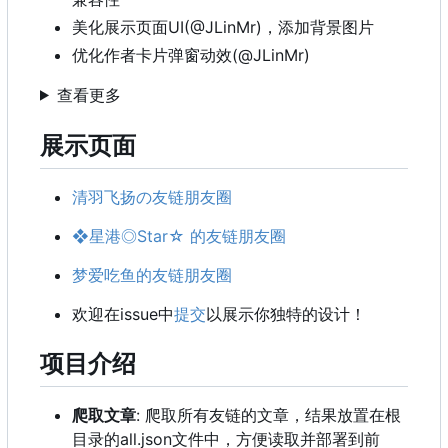
美化展示页面UI(@JLinMr)，添加背景图片
优化作者卡片弹窗动效(@JLinMr)
查看更多
展示页面
清羽飞扬の友链朋友圈
❖星港◎Star☆ 的友链朋友圈
梦爱吃鱼的友链朋友圈
欢迎在issue中
提交
以展示你独特的设计！
项目介绍
爬取文章
: 爬取所有友链的文章，结果放置在根
目录的all.json文件中，方便读取并部署到前