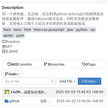
Description
🐱
一个精简版，无后端，且仅利用github action运行的精简版友
链朋友圈程序，兼容fc的json格式信息，同时支持推送友圈更
新，支持他人订阅个人站点并在更新时发送邮箱推送。
feed
hexo
html
html-css-javascript
json
python
rss
spider
yaml
Readme
MIT
2.3
MiB
403
Commits
3
Branches
0
Tags
main
Add File
Code
T
LiuShen
2025-05-03 15:45:52 +08:00
🤗
更加合理的请求头
.github
🤐
暂时设置为always，测试新保活程序是否有效
2025-04-22 13:16:06 +08:00