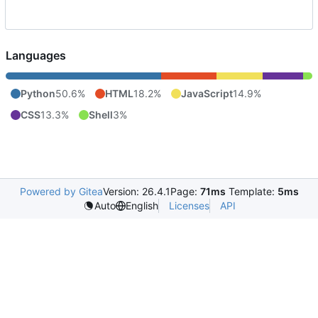
Languages
Python
50.6%
HTML
18.2%
JavaScript
14.9%
CSS
13.3%
Shell
3%
Powered by Gitea
Version: 26.4.1
Page:
71ms
Template:
5ms
Licenses
API
Auto
English