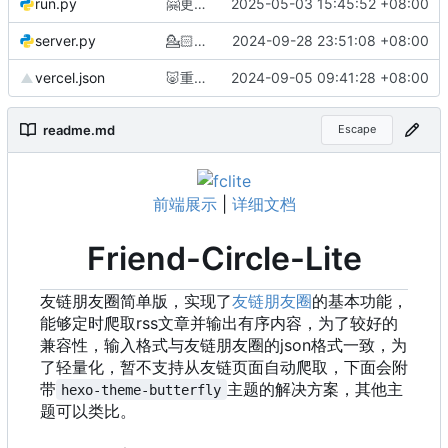
run.py
🤗
更加合理的请求头
2025-05-03 15:45:52 +08:00
server.py
💁🏻
完善js和css文件在自部署的路由
2024-09-28 23:51:08 +08:00
vercel.json
🐷
重构action，将构建产物放到另一分支(@CCKNBC)
2024-09-05 09:41:28 +08:00
readme.md
Escape
前端展示
|
详细文档
Friend-Circle-Lite
友链朋友圈简单版，实现了
友链朋友圈
的基本功能，
能够定时爬取rss文章并输出有序内容，为了较好的
兼容性，输入格式与友链朋友圈的json格式一致，为
了轻量化，暂不支持从友链页面自动爬取，下面会附
带
主题的解决方案，其他主
hexo-theme-butterfly
题可以类比。