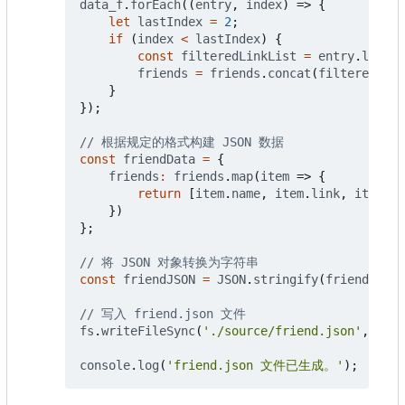
data_f
.
forEach
((
entry
,
index
)
=>
{
let
lastIndex
=
2
;
if
(
index
<
lastIndex
)
{
const
filteredLinkList
=
entry
.
link_l
friends
=
friends
.
concat
(
filteredLink
}
});
const
friendData
=
{
friends
:
friends
.
map
(
item
=>
{
return
[
item
.
name
,
item
.
link
,
item
.
av
})
};
const
friendJSON
=
JSON
.
stringify
(
friendData
,
fs
.
writeFileSync
(
'./source/friend.json'
,
frie
console
.
log
(
'friend.json 文件已生成。'
);