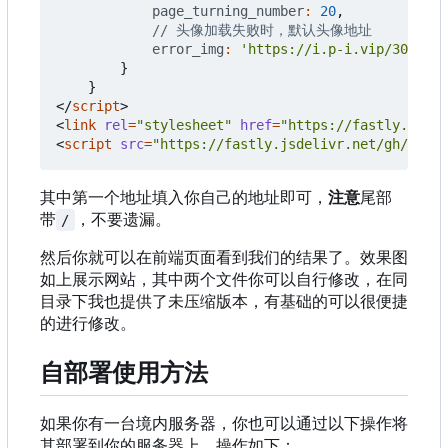
page_turning_number
:
20
,
error_img
:
'https://i.p-i.vip/30/2024
}
}
</
script
>
<
link
rel
=
"stylesheet"
href
=
"https://fastly.jsdel
<
script
src
=
"https://fastly.jsdelivr.net/gh/willo
其中第一个地址填入你自己的地址即可，
注意
尾部
带
，不要遗漏。
/
然后你就可以在前端页面看到我们的结果了。效果图
如上展示网站，其中两个文件你可以自行修改，在同
目录下我也提供了未压缩版本，有基础的可以很便捷
的进行修改。
自部署使用方法
如果你有一台境内服务器，你也可以通过以下操作将
其部署到你的服务器上，操作如下：