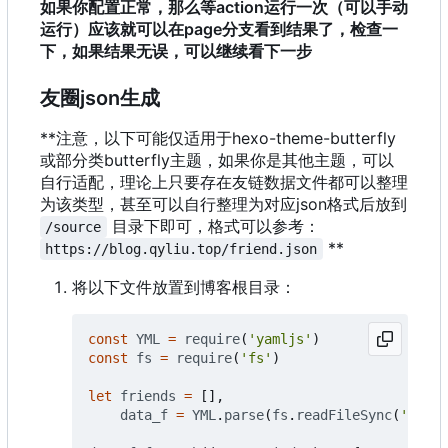
如果你配置正常，那么等action运行一次（可以手动
运行）应该就可以在page分支看到结果了，检查一
下，如果结果无误，可以继续看下一步
友圈json生成
**注意，以下可能仅适用于hexo-theme-butterfly
或部分类butterfly主题，如果你是其他主题，可以
自行适配，理论上只要存在友链数据文件都可以整理
为该类型，甚至可以自行整理为对应json格式后放到
目录下即可，格式可以参考：
/source
**
https://blog.qyliu.top/friend.json
将以下文件放置到博客根目录：
const
YML
=
require
(
'yamljs'
)
const
fs
=
require
(
'fs'
)
let
friends
=
[],
data_f
=
YML
.
parse
(
fs
.
readFileSync
(
'sourc