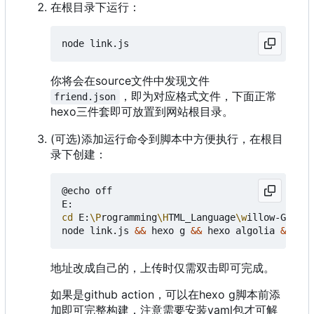
在根目录下运行：
你将会在source文件中发现文件
，即为对应格式文件，下面正常
friend.json
hexo三件套即可放置到网站根目录。
(可选)添加运行命令到脚本中方便执行，在根目
录下创建：
@echo off

cd
 E:
\P
rogramming
\H
TML_Language
\w
illow-God
\b
l
node link.js 
&&
 hexo g 
&&
 hexo algolia 
&&
地址改成自己的，上传时仅需双击即可完成。
如果是github action，可以在hexo g脚本前添
加即可完整构建，注意需要安装yaml包才可解