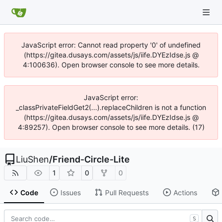
JavaScript error: Cannot read property '0' of undefined
(https://gitea.dusays.com/assets/js/iife.DYEzIdse.js @
4:100636). Open browser console to see more details.
JavaScript error:
_classPrivateFieldGet2(...).replaceChildren is not a function
(https://gitea.dusays.com/assets/js/iife.DYEzIdse.js @
4:89257). Open browser console to see more details. (17)
LiuShen
/
Friend-Circle-Lite
1
0
0
Code
Issues
Pull Requests
Actions
S