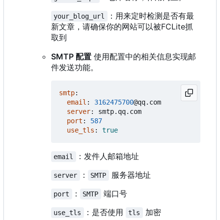
：用来定时检测是否有最
your_blog_url
新文章，请确保你的网站可以被FCLite抓
取到
SMTP 配置
使用配置中的相关信息实现邮
件发送功能。
smtp
:
email
:
3162475700
@
qq.com
server
:
smtp.qq.com
port
:
587
use_tls
:
true
：发件人邮箱地址
email
：
服务器地址
server
SMTP
：
端口号
port
SMTP
：是否使用
加密
use_tls
tls