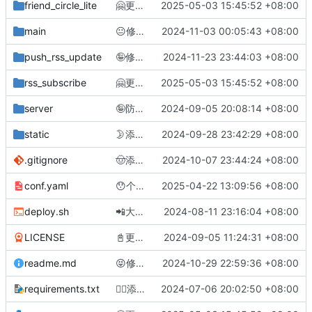
friend_circle_lite
🤗
更加合理的请求头
2025-05-03 15:45:52 +08:00
main
😐
修改前端JS，完善CSS选择器，添加部分important
2024-11-03 00:05:43 +08:00
push_rss_update
🤪
修改basicLog格式，删除多余的配置
2024-11-23 23:44:03 +08:00
rss_subscribe
🤗
更加合理的请求头
2025-05-03 15:45:52 +08:00
server
🤪
防止工作流因超时失效
2024-09-05 20:08:14 +08:00
static
🌛
添加亮暗切换按钮，添加暗色背景
2024-09-28 23:42:29 +08:00
.gitignore
🤠
添加随机文章刷新按钮，完善邮箱模板文字替换部分
2024-10-07 23:44:24 +08:00
conf.yaml
😯
个人使用，添加阮一峰特殊订阅地址
2025-04-22 13:09:56 +08:00
deploy.sh
📲
大致实现自部署，由于内存占用异常目前使用crontab实现定时爬取
2024-08-11 23:16:04 +08:00
LICENSE
📓
更新署名信息，修改主站地址
2024-09-05 11:24:31 +08:00
readme.md
😝
修复判断数量的逻辑问题，更新说明文档
2024-10-29 22:59:36 +08:00
requirements.txt
😶‍🌫️
添加邮件模板以美观
2024-07-06 20:02:50 +08:00